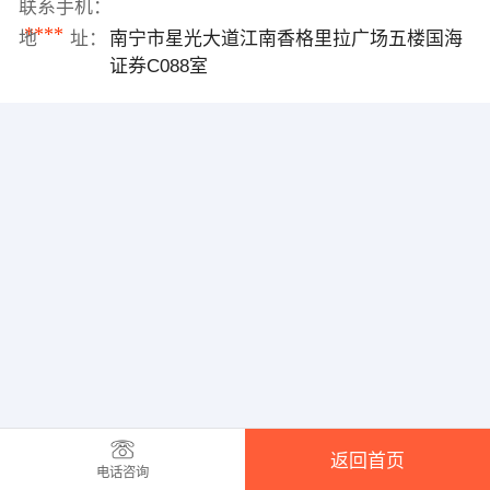
联系手机：
****
地 址：
南宁市星光大道江南香格里拉广场五楼国海
证券C088室
返回首页
电话咨询