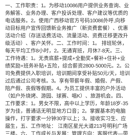
一、工作职责：1。为移动10086用户提供业务查询、业
务解答、业务办理、客户投诉处理、客户建议等优质的
电话服务。2。使用广西移动官方号码10086外呼,向移
动目标用户宣传回馈新业务推广（新资费套餐）、优惠
活动介绍（存送话费活动、流量活动、资费迁移更改升
级活动）、客户关怀。二、工作时间：1。 排班轮休，
每天平均工作8小时，2。无通宵班，月休7-8天。三、
工作待遇：1。无责底薪+提成+全勤奖+餐补+住补+业
绩奖励+班务补贴+五险，综合薪资2800-5000元。2。公
司免费提供入职培训，培训期间享受补贴50元/天，培训
过后通过公司考核。3。享有带薪年假、婚假、产假、
陪产假、丧假等假期。4。为员工提供丰富的户外活动
（如户外烧烤、游园、球赛、唱K）、旅游机会。四、
工作要求：1。男女不限，高中以上学历，年龄18岁-35
岁为佳，普通话无明显地方口音；2。掌握基本的电脑
操作，打字要求一分钟30字以上；3。接收实习生、应
届生，五、工作地址： 江南区星光大道213号明利广场
三楼。六、工作成长与发展：管理方向：客服代表—带