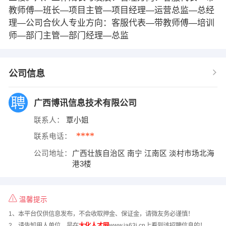
教师傅—班长—项目主管—项目经理—运营总监—总经
理—公司合伙人专业方向：客服代表—带教师傅—培训
师—部门主管—部门经理—总监
公司信息
广西博讯信息技术有限公司
联系人：
覃小姐
****
联系电话：
公司地址：
广西壮族自治区 南宁 江南区 淡村市场北海
港3楼
温馨提示
1、本平台仅供信息发布，不会收取押金、保证金，请微友务必谨慎！
2、请告知用人单位，是在
大化人才网
www.ja63i.cn上看到该招聘信息的！