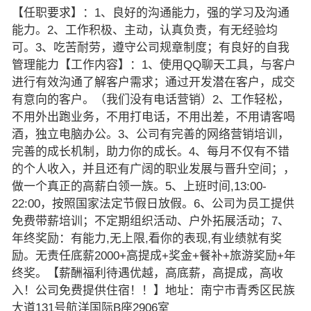
【任职要求】：1、良好的沟通能力，强的学习及沟通
能力。2、工作积极、主动，认真负责，有无经验均
可。3、吃苦耐劳，遵守公司规章制度；有良好的自我
管理能力【工作内容】：1、使用QQ聊天工具，与客户
进行有效沟通了解客户需求；通过开发潜在客户，成交
有意向的客户。（我们没有电话营销）2、工作轻松，
不用外出跑业务，不用打电话，不用出差，不用请客喝
酒，独立电脑办公。3、公司有完善的网络营销培训，
完善的成长机制，助力你的成长。4、每月不仅有不错
的个人收入，并且还有广阔的职业发展与晋升空间；，
做一个真正的高薪白领一族。5、上班时间,13:00-
22:00，按照国家法定节假日放假。6、公司为员工提供
免费带薪培训；不定期组织活动、户外拓展活动；7、
年终奖励：有能力,无上限,看你的表现,有业绩就有奖
励。无责任底薪2000+高提成+奖金+餐补+旅游奖励+年
终奖。【薪酬福利待遇优越，高底薪，高提成，高收
入！公司免费提供住宿！！】地址：南宁市青秀区民族
大道131号航洋国际B座2906室