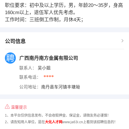
职位要求：初中及以上学历，男，年龄20～35岁，身高
160cm以上，退伍军人优先考虑。
工作时间：三班倒工作制，月休4天；
公司信息
广西南丹南方金属有限公司
联系人：
吴小姐
****
联系电话：
公司地址：
南丹县车河镇丰塘坳
温馨提示
1、本平台仅供信息发布，不会收取押金、保证金，请微友务必谨慎！
2、请告知用人单位，是在
大化人才网
www.ja63i.cn上看到该招聘信息的！