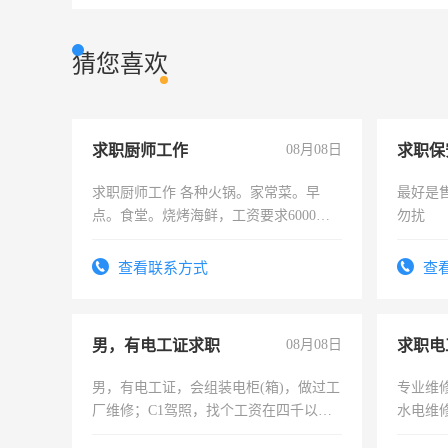
猜您喜欢
求职厨师工作
08月08日
求职保
求职厨师工作 各种火锅。家常菜。早
最好是
点。食堂。烧烤海鲜，工资要求6000以
勿扰
上
查看联系方式
查
男，有电工证求职
08月08日
求职电
男，有电工证，会组装电柜(箱)，做过工
专业维
厂维修；C1驾照，找个工资在四千以
水电维
上，枣强县以外需要有住宿，保险勿扰