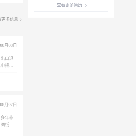
查看更多简历
看更多信息
08月08日
，出口退
税申报、
理乱账业
职会计工
08月07日
人多年非
、图纸制
诚合作，