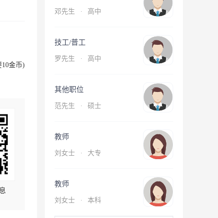
邓先生
·
高中
技工/普工
罗先生
·
高中
10金币)
其他职位
范先生
·
硕士
教师
刘女士
·
大专
教师
息
刘女士
·
本科