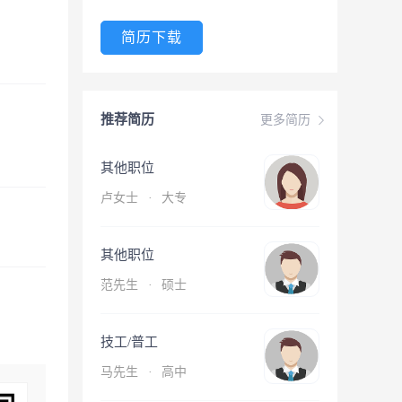
简历下载
推荐简历
更多简历
其他职位
卢女士
·
大专
其他职位
范先生
·
硕士
技工/普工
马先生
·
高中