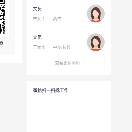
文员
林女士
·
高中
文员
息
王女士
·
中专/技校
查看更多简历
微信扫一扫找工作