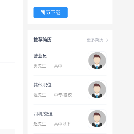
简历下载
推荐简历
更多简历
营业员
男先生
·
高中
其他职位
温先生
·
中专/技校
司机/交通
赵先生
·
高中以下