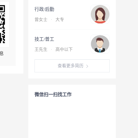
行政/后勤
曾女士
·
大专
技工/普工
王先生
·
高中以下
息
查看更多简历
微信扫一扫找工作